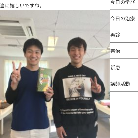
今日の学び
当に嬉しいですね。
今日の治療
再診
完治
新患
講師活動