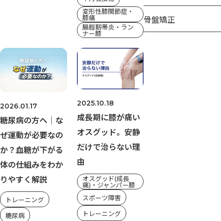
変形性膝関節症・
膝痛
骨盤矯正
腸脛靭帯炎・ラン
ナー膝
2025.10.18
2026.01.17
成長期に膝が痛い
糖尿病の方へ｜な
オスグッド。安静
ぜ運動が必要なの
だけで治らない理
か？血糖が下がる
由
体の仕組みをわか
りやすく解説
オスグッド(成長
痛)・ジャンパー膝
スポーツ障害
トレーニング
トレーニング
糖尿病