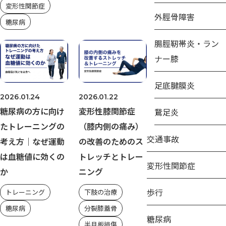
変形性関節症
外脛骨障害
糖尿病
腸脛靭帯炎・ラン
ナー膝
足底腱膜炎
2026.01.24
2026.01.22
糖尿病の方に向け
変形性膝関節症
鵞足炎
たトレーニングの
（膝内側の痛み）
交通事故
考え方｜なぜ運動
の改善のためのス
は血糖値に効くの
トレッチとトレー
変形性関節症
か
ニング
歩行
トレーニング
下肢の治療
糖尿病
分裂膝蓋骨
糖尿病
半月板損傷