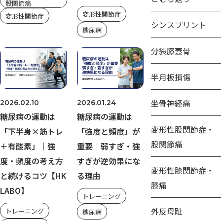
股関節痛
変形性関節症
変形性関節症
シンスプリント
糖尿病
分裂膝蓋骨
半月板損傷
坐骨神経痛
2026.02.10
2026.01.24
糖尿病の運動は
糖尿病の運動は
変形性股関節症・
「下半身×筋トレ
「強度と頻度」が
股関節痛
＋有酸素」｜強
重要｜弱すぎ・強
度・頻度の考え方
すぎが逆効果にな
変形性膝関節症・
と続けるコツ【HK
る理由
膝痛
LABO】
トレーニング
外反母趾
トレーニング
糖尿病