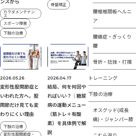
ンスから
骨盤矯正
腰椎椎間板ヘルニ
カラダメンテナン
ス
ア
スポーツ障害
下肢の治療
腰痛症・ぎっくり
腰
骨折・捻挫・打撲
トレーニング
2026.05.26
2026.04.17
変形性股関節症と
結局、何を何回や
下肢の治療
いわれた方へ。股
ればいい？｜糖尿
関節だけ見ても変
病の運動メニュー
オスグッド(成長
わりにくい理由
（筋トレ＋有酸
痛)・ジャンパー膝
素）を具体例で解
下肢の治療
説
変形性股関節症・
こむら返り