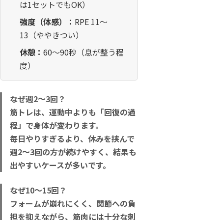
は1セットでもOK）
強度（体感）：
RPE 11〜
13（ややきつい）
休憩：
60〜90秒（息が整う程
度）
なぜ週2〜3回？
筋トレは、運動中よりも「回復の過
程」で身体が変わります。
毎日やりすぎるより、休みを挟んで
週2〜3回の方が続けやすく、結果も
出やすいケースが多いです。
なぜ10〜15回？
フォームが崩れにくく、関節への負
担を抑えながら、筋肉には十分な刺