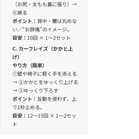
（お尻・太もも裏に張り）→
④戻る
ポイント：
背中・腰は丸めな
い／“お辞儀”のイメージ。
目安：
10回 × 1〜2セット
C. カーフレイズ（かかと上
げ）
やり方（簡単）
①壁や椅子に軽く手を添える
→ ②かかとをゆっくり上げる
→ ③ゆっくり下ろす
ポイント：
反動を使わず、上
で1秒止める。
目安：
12〜15回 × 1〜2セッ
ト