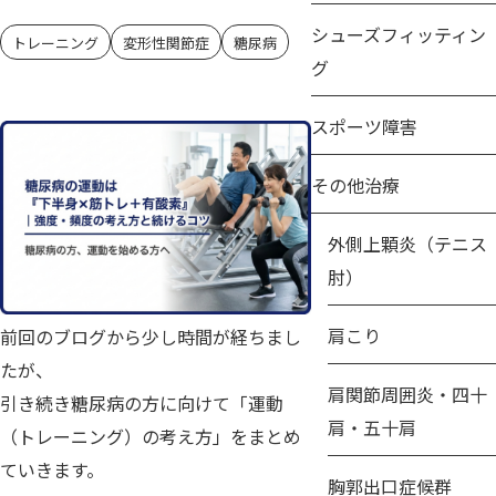
シューズフィッティン
トレーニング
変形性関節症
糖尿病
グ
スポーツ障害
その他治療
外側上顆炎（テニス
肘）
肩こり
前回のブログから少し時間が経ちまし
たが、
肩関節周囲炎・四十
引き続き糖尿病の方に向けて「運動
肩・五十肩
（トレーニング）の考え方」をまとめ
ていきます。
胸郭出口症候群