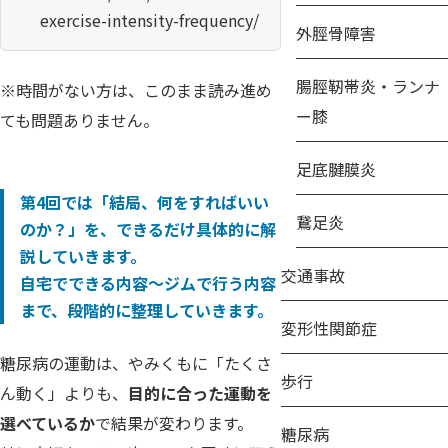
exercise-intensity-frequency/
外脛骨障害
腸脛靭帯炎・ランナ
※時間がない方は、このまま読み進め
ー膝
ても問題ありません。
足底腱膜炎
第4回では「結局、何をすればいい
鵞足炎
のか？」を、できるだけ具体的に解
説していきます。
交通事故
自宅でできる内容〜ジムで行う内容
まで、段階的に整理していきます。
変形性関節症
糖尿病の運動は、やみくもに「たくさ
歩行
ん動く」よりも、
目的に合った運動を
選べているか
で結果が変わります。
糖尿病