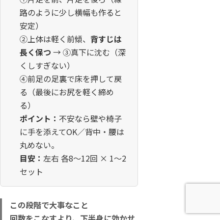
路のように少し横幅も作ると
安定）
②上体は軽く前傾、
背すじは
長く保つ
→ ③真下に沈む（深
くしすぎない）
④前足の足裏で床を押して戻
る（最後にお尻を軽く締め
る）
ポイント：
不安なら壁や椅子
に手を添えてOK／背中・腰は
丸めない。
目安：
左右 各8〜12回 × 1〜2
セット
この段階で大事なこと
回数をこなすより、
下半身に効かせ