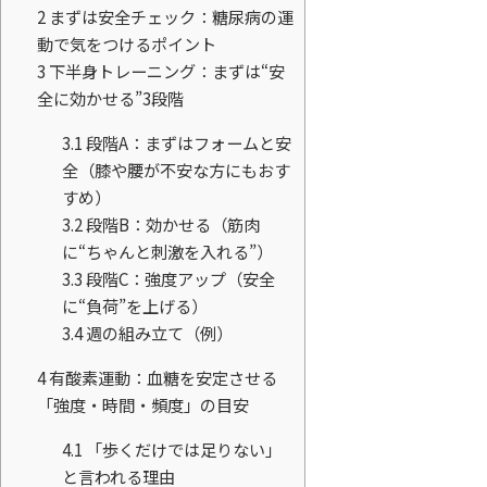
2
まずは安全チェック：糖尿病の運
動で気をつけるポイント
3
下半身トレーニング：まずは“安
全に効かせる”3段階
3.1
段階A：まずはフォームと安
全（膝や腰が不安な方にもおす
すめ）
3.2
段階B：効かせる（筋肉
に“ちゃんと刺激を入れる”）
3.3
段階C：強度アップ（安全
に“負荷”を上げる）
3.4
週の組み立て（例）
4
有酸素運動：血糖を安定させる
「強度・時間・頻度」の目安
4.1
「歩くだけでは足りない」
と言われる理由