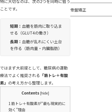
特に大切なのは、次の2つを同時に狙う
ことです。
骨盤矯正
短期：
血糖を筋肉に取り込ま
せる（GLUT4の働き）
長期：
血糖が乱れにくい土台
を作る（筋肉量・内臓脂肪）
ではまず大前提として、糖尿病の運動
療法でよく推奨される
「筋トレ＋有酸
素」
の考え方から整理します。
Contents
[
hide
]
1
筋トレ＋有酸素が“最も現実的に
効く”理由