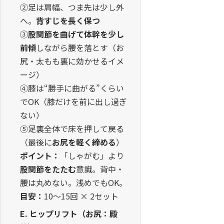
②足は肩幅、つま先は少し外
へ。
背すじを長く保つ
③
股関節を曲げて体幹を少し
前傾
しながら腰を落とす（お
尻・太もも裏に効かせるイメ
ージ）
④膝は“勝手に曲がる”くらい
でOK（膝だけを前に出し過ぎ
ない）
⑤足裏全体で床を押して戻る
（最後に
お尻を軽く締める
）
ポイント：
「しゃがむ」より
股関節をたたむ
意識。背中・
腰は丸めない。浅めでもOK。
目安：
10〜15回 × 2セット
E. ヒップリフト（お尻：殿