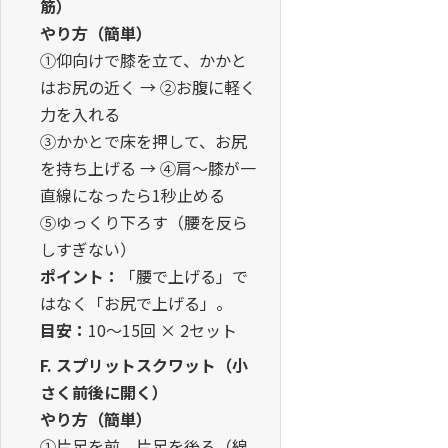
筋）
やり方（簡単）
①仰向けで膝を立て、かかと
はお尻の近く → ②お腹に軽く
力を入れる
③かかとで床を押して、お尻
を持ち上げる → ④肩〜膝が一
直線になったら1秒止める
⑤ゆっくり下ろす（腰を反ら
しすぎない）
ポイント：
「腰で上げる」で
はなく「お尻で上げる」。
目安：
10〜15回 × 2セット
F. スプリットスクワット（小
さく前後に開く）
やり方（簡単）
①片足を前、片足を後ろ（線