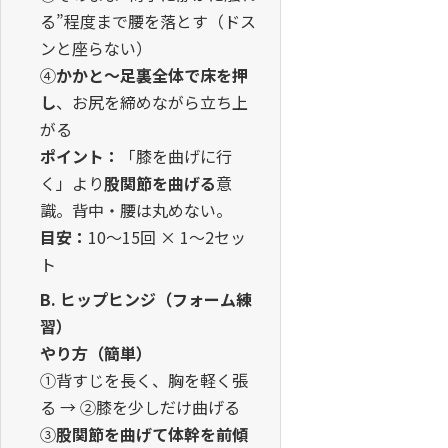
る”程度まで腰を落とす（ドス
ンと座らない）
④
かかと〜足裏全体で床を押
し
、お尻を締めながら立ち上
がる
ポイント：
「膝を曲げに行
く」より
股関節を曲げる
意
識。背中・腰は丸めない。
目安：
10〜15回 × 1〜2セッ
ト
B. ヒップヒンジ（フォーム練
習）
やり方（簡単）
①背すじを長く、胸を軽く張
る → ②膝を少しだけ曲げる
③
股関節を曲げて体幹を前傾