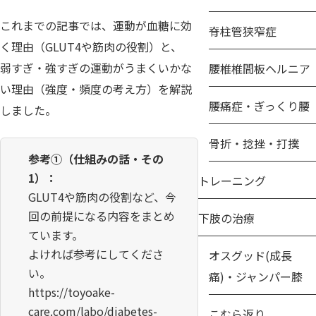
これまでの記事では、運動が血糖に効
脊柱管狭窄症
く理由（GLUT4や筋肉の役割）と、
弱すぎ・強すぎの運動がうまくいかな
腰椎椎間板ヘルニア
い理由（強度・頻度の考え方）を解説
腰痛症・ぎっくり腰
しました。
骨折・捻挫・打撲
参考①（仕組みの話・その
1）：
トレーニング
GLUT4や筋肉の役割など、今
回の前提になる内容をまとめ
下肢の治療
ています。
よければ参考にしてくださ
オスグッド(成長
い。
痛)・ジャンパー膝
https://toyoake-
care.com/labo/diabetes-
こむら返り