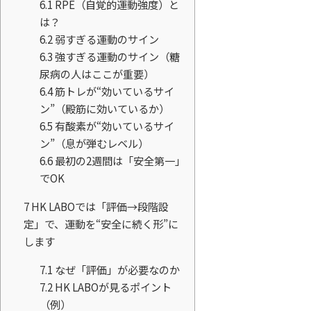
6.1
RPE（自覚的運動強度）と
は？
6.2
弱すぎる運動のサイン
6.3
強すぎる運動のサイン（糖
尿病の人はここが重要）
6.4
筋トレが“効いているサイ
ン”（殿筋に効いているか）
6.5
有酸素が“効いているサイ
ン”（息が弾むレベル）
6.6
最初の2週間は「安全第一」
でOK
7
HK LABOでは「評価→段階設
定」で、運動を“安全に続く形”に
します
7.1
なぜ「評価」が必要なのか
7.2
HK LABOが見るポイント
（例）