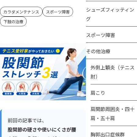
シューズフィッティン
カラダメンテナンス
スポーツ障害
グ
下肢の治療
スポーツ障害
その他治療
外側上顆炎（テニス
肘）
肩こり
肩関節周囲炎・四十
肩・五十肩
前回の記事では、
股関節の硬さや使いにくさが腰
胸郭出口症候群