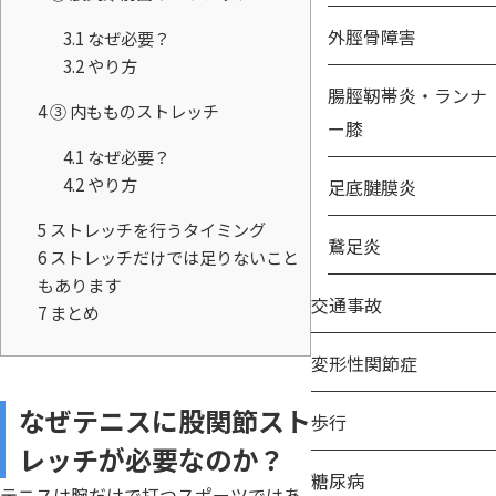
外脛骨障害
3.1
なぜ必要？
3.2
やり方
腸脛靭帯炎・ランナ
4
③ 内もものストレッチ
ー膝
4.1
なぜ必要？
4.2
やり方
足底腱膜炎
5
ストレッチを行うタイミング
鵞足炎
6
ストレッチだけでは足りないこと
もあります
交通事故
7
まとめ
変形性関節症
なぜテニスに股関節スト
歩行
レッチが必要なのか？
糖尿病
テニスは腕だけで打つスポーツではあ