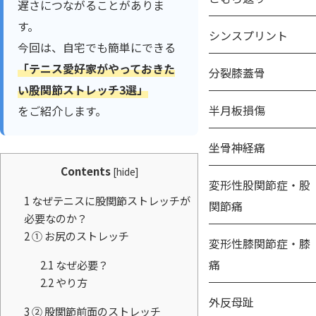
遅さにつながることがありま
す。
シンスプリント
今回は、自宅でも簡単にできる
「テニス愛好家がやっておきた
分裂膝蓋骨
い股関節ストレッチ3選」
半月板損傷
をご紹介します。
坐骨神経痛
Contents
[
hide
]
変形性股関節症・股
1
なぜテニスに股関節ストレッチが
関節痛
必要なのか？
2
① お尻のストレッチ
変形性膝関節症・膝
痛
2.1
なぜ必要？
2.2
やり方
外反母趾
3
② 股関節前面のストレッチ